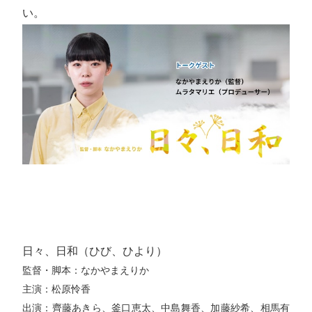
い。
日々、日和（ひび、ひより）
監督・脚本：なかやまえりか
主演：松原怜香
出演：齊藤あきら、釜口恵太、中島舞香、加藤紗希、相馬有