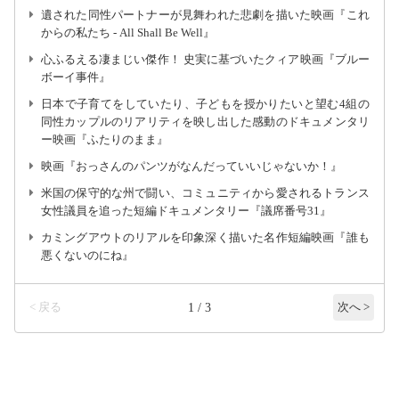
遺された同性パートナーが見舞われた悲劇を描いた映画『これ
からの私たち - All Shall Be Well』
心ふるえる凄まじい傑作！ 史実に基づいたクィア映画『ブルー
ボーイ事件』
日本で子育てをしていたり、子どもを授かりたいと望む4組の
同性カップルのリアリティを映し出した感動のドキュメンタリ
ー映画『ふたりのまま』
映画『おっさんのパンツがなんだっていいじゃないか！』
米国の保守的な州で闘い、コミュニティから愛されるトランス
女性議員を追った短編ドキュメンタリー『議席番号31』
カミングアウトのリアルを印象深く描いた名作短編映画『誰も
悪くないのにね』
< 戻る
1 / 3
次へ >