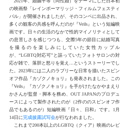
2021年、婚姻平等（同性婚）をテーマにした日本初
の映画祭「レインボーマリッジ・フィルムフェスティ
バル」が開催されましたが、そのコンペに出品され、
多くの観客の共感を呼んだのが『Veils』という短編映
画です。日々の生活のなかで性的マイノリティとして
の息苦しさを感じつつも、交際5年の節目に結婚写真
を撮るのを楽しみにしていた女性カップル
が、“LGBTQ対応可”と謳っていたフォトサロンの対
応が雑で、落胆と怒りを覚え…というストーリーでし
た。2023年には二人のラブリーな日常を描いたスピン
オフ作品『カゾクノキョリ』も発表されました。この
『Veils』『カゾクノキョリ』を手がけたなかやまえり
かさんが監督・脚本を務め、OUT JAPANのプロデュ
ースによって製作されたのが（2作ののスピンオフ作
品でもあるのが）短編映画『日々、日和』です。1月
14日に
完成披露試写会
が行なわれました。
これまで200本以上のLGBTQ（クィア）映画のレビ