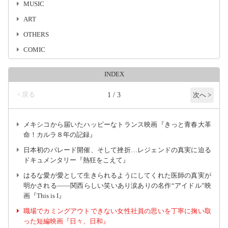
MUSIC
ART
OTHERS
COMIC
INDEX
< 戻る
1 / 3
次へ >
メキシコから届いたハッピーなトランス映画『きっと青春大革
命！カルラ８年の記録』
日本初のパレード開催、そして挫折…レジェンドの真実に迫る
ドキュメンタリー『熱狂をこえて』
はるな愛が愛として生きられるようにしてくれた医師の真実が
明かされる――関西らしい笑いあり涙ありの名作“アイドル”映
画『This is I』
職場でカミングアウトできない女性社員の思いを丁寧に掬い取
った短編映画『日々、日和』