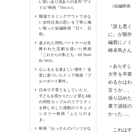
い笑いあり涙ありの名作“アイ
（短編映画「
ドル”映画『This is I』
職場でカミングアウトできな
い女性社員の思いを丁寧に掬
『誰も悪くな
い取った短編映画『日々、日
に」が製作
和』
編賞にノミ
遺された同性パートナーが見
舞われた悲劇を描いた映画
崎卓馬さん
『これからの私たち - All Shall
Be Well』
＜あらすじ
心ふるえる凄まじい傑作！ 史
大学を卒
実に基づいたクィア映画『ブ
ルーボーイ事件』
めるかは
言うか…
日本で子育てをしていたり、
子どもを授かりたいと望む4組
張り詰め
の同性カップルのリアリティ
裏で波紋
を映し出した感動のドキュメ
かった…。
ンタリー映画『ふたりのま
ま』
映画『おっさんのパンツがな
これはす