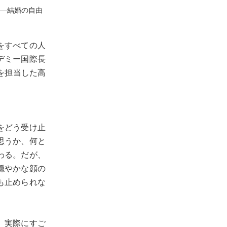
an―結婚の自由
自由をすべての人
デミー国際長
スを担当した高
をどう受け止
思うか、何と
わる。だが、
穏やかな顔の
も止められな
。実際にすご