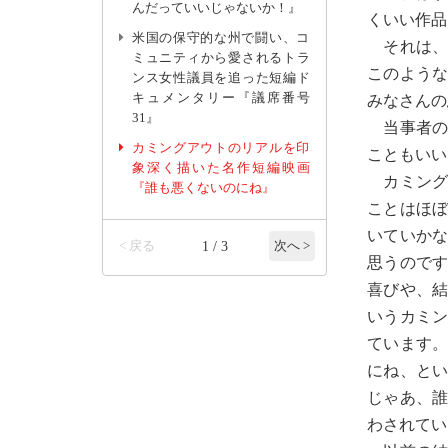
んだっていいじゃないか！』
くいい作品
米国の保守的な州で闘い、コ
それは、
ミュニティから愛されるトラ
このよう
ンス女性議員を追った短編ド
キュメンタリー『議席番号
みなさんの
31』
当事者の
カミングアウトのリアルを印
こともいい
象深く描いた名作短編映画
カミング
『誰も悪くないのにね』
ことはほ
いていか
< 戻る
1 / 3
次へ >
思うので
喜びや、
いうカミ
ています
にね、と
じゃあ、
わされてい