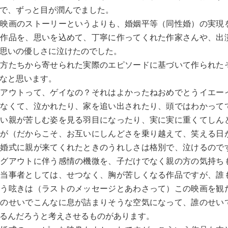
で、ずっと目が潤んでました。
映画のストーリーというよりも、婚姻平等（同性婚）の実現
な作品を、思いを込めて、丁寧に作ってくれた作家さんや、出
思いの優しさに泣けたのでした。
方たちから寄せられた実際のエピソードに基づいて作られた
なと思います。
アウトって、ゲイなの？それはよかったねおめでとうイエー
ぼなくて、泣かれたり、家を追い出されたり、頭ではわかって
ない親が苦しむ姿を見る羽目になったり、実に実に重くてしん
すが（だからこそ、お互いにしんどさを乗り越えて、笑える日
結婚式に親が来てくれたときのうれしさは格別で、泣けるので
ングアウトに伴う感情の機微を、子だけでなく親の方の気持ち
。当事者としては、せつなく、胸が苦しくなる作品ですが、誰
いう呟きは（ラストのメッセージとあわさって）この映画を観
誰のせいでこんなに息が詰まりそうな空気になって、誰のせい
るんだろうと考えさせるものがあります。