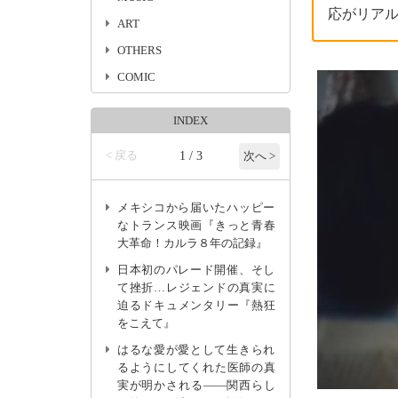
応がリア
ART
OTHERS
COMIC
INDEX
< 戻る
1 / 3
次へ >
メキシコから届いたハッピー
なトランス映画『きっと青春
大革命！カルラ８年の記録』
日本初のパレード開催、そし
て挫折…レジェンドの真実に
迫るドキュメンタリー『熱狂
をこえて』
はるな愛が愛として生きられ
るようにしてくれた医師の真
実が明かされる――関西らし