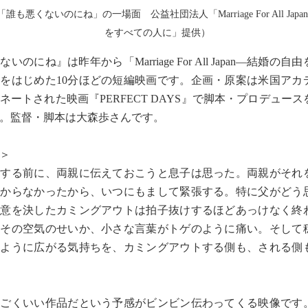
誰も悪くないのにね」の一場面 公益社団法人「Marriage For All Jap
をすべての人に」提供）
いのにね』は昨年から「Marriage For All Japan―結婚の
をはじめた10分ほどの短編映画です。企画・原案は米国アカ
ネートされた映画『PERFECT DAYS』で脚本・プロデュー
。監督・脚本は大森歩さんです。
＞
業する前に、両親に伝えておこうと息子は思った。両親がそれ
わからなかったから、いつにもまして緊張する。特に父がどう
。意を決したカミングアウトは拍子抜けするほどあっけなく終
たその空気のせいか、小さな言葉がトゲのように痛い。そして
のように広がる気持ちを、カミングアウトする側も、される側
ごくいい作品だという予感がビンビン伝わってくる映像です