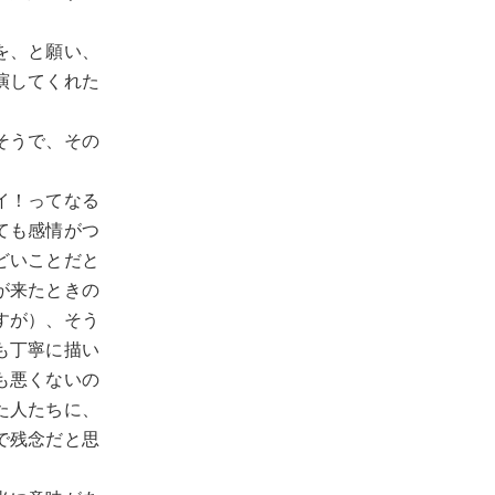
を、と願い、
演してくれた
そうで、その
イ！ってなる
ても感情がつ
どいことだと
が来たときの
すが）、そう
も丁寧に描い
も悪くないの
た人たちに、
で残念だと思