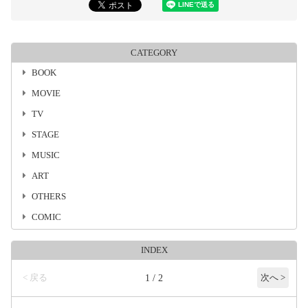
CATEGORY
BOOK
MOVIE
TV
STAGE
MUSIC
ART
OTHERS
COMIC
INDEX
< 戻る
1 / 2
次へ >