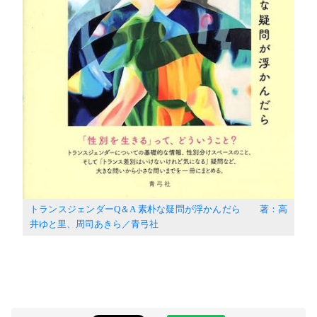
トランスジェンダーQ＆A 素朴な疑問が浮かんだら 著：高
井ゆと里、周司あきら／青弓社