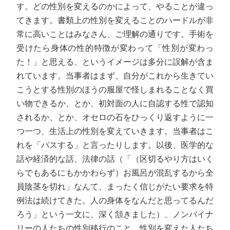
す。どの性別を変えるのかによって、やることが違っ
てきます。書類上の性別を変えることのハードルが非
常に高いことはみなさん、ご理解の通りです。手術を
受けたら身体の性的特徴が変わって「性別が変わっ
た！」と思える、というイメージは多分に誤解が含ま
れています。当事者はまず、自分がこれから生きてい
こうとする性別のほうの服屋で怪しまれることなく買
い物できるか、とか、初対面の人に自認する性で認知
されるか、とか、オセロの石をひっくり返すように一
つ一つ、生活上の性別を変えていきます。当事者はこ
れを「パスする」と言ったりします。以後、医学的な
話や経済的な話、法律の話（「（区切るやり方はいく
らでもあるにもかかわらず）お風呂が混乱するから全
員陰茎を切れ」なんて、まったく信じがたい要求を特
例法は続けてきた。人の身体をなんだと思ってるんだ
ろう」という一文に、深く頷きました）、ノンバイナ
リーの人たちの性別移行のこと、性別を変えた人たち