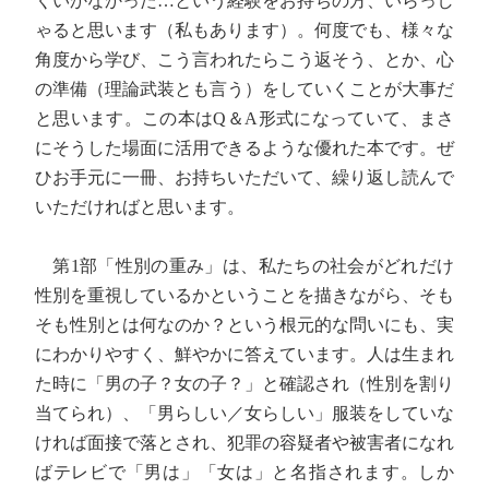
くいかなかった…という経験をお持ちの方、いらっし
ゃると思います（私もあります）。何度でも、様々な
角度から学び、こう言われたらこう返そう、とか、心
の準備（理論武装とも言う）をしていくことが大事だ
と思います。この本はQ＆A形式になっていて、まさ
にそうした場面に活用できるような優れた本です。ぜ
ひお手元に一冊、お持ちいただいて、繰り返し読んで
いただければと思います。
第1部「性別の重み」は、私たちの社会がどれだけ
性別を重視しているかということを描きながら、そも
そも性別とは何なのか？という根元的な問いにも、実
にわかりやすく、鮮やかに答えています。人は生まれ
た時に「男の子？女の子？」と確認され（性別を割り
当てられ）、「男らしい／女らしい」服装をしていな
ければ面接で落とされ、犯罪の容疑者や被害者になれ
ばテレビで「男は」「女は」と名指されます。しか