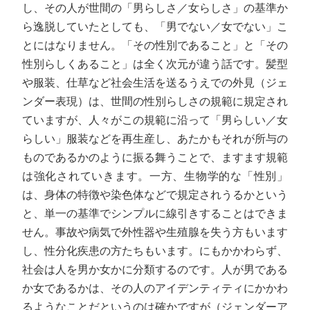
し、その人が世間の「男らしさ／女らしさ」の基準か
ら逸脱していたとしても、「男でない／女でない」こ
とにはなりません。「その性別であること」と「その
性別らしくあること」は全く次元が違う話です。髪型
や服装、仕草など社会生活を送るうえでの外見（ジェ
ンダー表現）は、世間の性別らしさの規範に規定され
ていますが、人々がこの規範に沿って「男らしい／女
らしい」服装などを再生産し、あたかもそれが所与の
ものであるかのように振る舞うことで、ますます規範
は強化されていきます。一方、生物学的な「性別」
は、身体の特徴や染色体などで規定されうるかという
と、単一の基準でシンプルに線引きすることはできま
せん。事故や病気で外性器や生殖腺を失う方もいます
し、性分化疾患の方たちもいます。にもかかわらず、
社会は人を男か女かに分類するのです。人が男である
か女であるかは、その人のアイデンティティにかかわ
るようなことだというのは確かですが（ジェンダーア