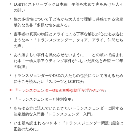
LGBTヒストリーブック日本編 平等を求めて声をあげた人々
の闘い
性の多様性について子どもから大人まで理解し共感できる決定
版的な良書『多様な性を生きる』
当事者の真実の物語とアライによる丁寧な解説が心に沁み込む
ような本：「トランスジェンダー、クィア、アライ、仲間たち
の声」
あの痛ましい事件を風化させないように――との願いで編まれ
た本『一橋大学アウティング事件がつむいだ変化と希望 一〇年
の軌跡」
トランスジェンダーやDSDの人たちの包摂について考えるため
に今こそ読みたい『スポーツとLGBTQ+』
『トランスジェンダーQ＆A 素朴な疑問が浮かんだら』
『トランスジェンダーと性別変更』
あらゆる方に読んでいただきたいトランスジェンダーに関する
決定版的な入門書『トランスジェンダー入門』
いま最も読まれるべき本：『トランスジェンダー問題: 議論は
正義のために』