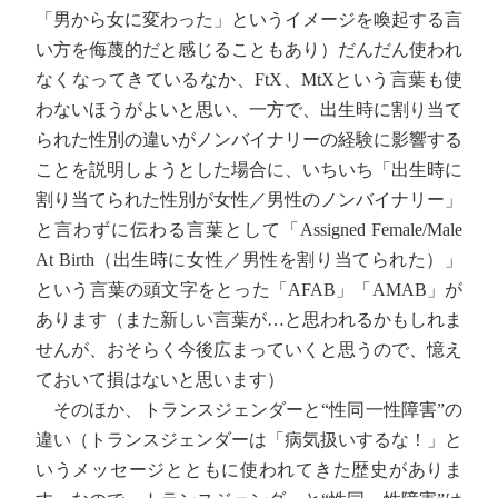
「男から女に変わった」というイメージを喚起する言
い方を侮蔑的だと感じることもあり）だんだん使われ
なくなってきているなか、FtX、MtXという言葉も使
わないほうがよいと思い、一方で、出生時に割り当て
られた性別の違いがノンバイナリーの経験に影響する
ことを説明しようとした場合に、いちいち「出生時に
割り当てられた性別が女性／男性のノンバイナリー」
と言わずに伝わる言葉として「Assigned Female/Male
At Birth（出生時に女性／男性を割り当てられた）」
という言葉の頭文字をとった「AFAB」「AMAB」が
あります（また新しい言葉が…と思われるかもしれま
せんが、おそらく今後広まっていくと思うので、憶え
ておいて損はないと思います）
そのほか、トランスジェンダーと“性同一性障害”の
違い（トランスジェンダーは「病気扱いするな！」と
いうメッセージとともに使われてきた歴史がありま