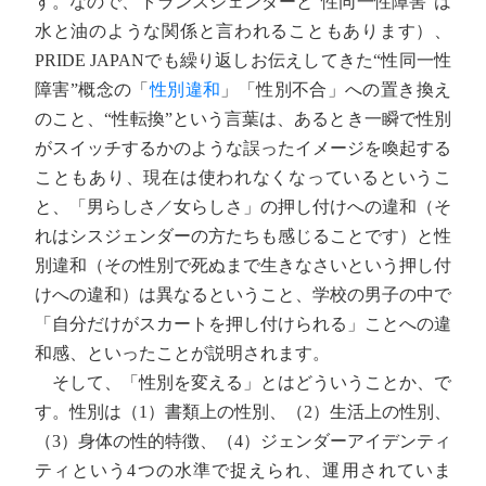
す。なので、トランスジェンダーと“性同一性障害”は
水と油のような関係と言われることもあります）、
PRIDE JAPANでも繰り返しお伝えしてきた“性同一性
障害”概念の「
性別違和
」「性別不合」への置き換え
のこと、“性転換”という言葉は、あるとき一瞬で性別
がスイッチするかのような誤ったイメージを喚起する
こともあり、現在は使われなくなっているというこ
と、「男らしさ／女らしさ」の押し付けへの違和（そ
れはシスジェンダーの方たちも感じることです）と性
別違和（その性別で死ぬまで生きなさいという押し付
けへの違和）は異なるということ、学校の男子の中で
「自分だけがスカートを押し付けられる」ことへの違
和感、といったことが説明されます。
そして、「性別を変える」とはどういうことか、で
す。性別は（1）書類上の性別、（2）生活上の性別、
（3）身体の性的特徴、（4）ジェンダーアイデンティ
ティという4つの水準で捉えられ、運用されていま