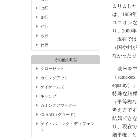
まりまし
は行
は、198
ま行
ユニオン
や行
り、200
ら行
現在では2
わ行
（国や州
なかったり
その他の用語
欧米を中
クローゼット
（same-s
カミングアウト
equal
ゲイゲームズ
特殊な結
キャンプ
（平等権
カミングアウトデー
考え方で
GLAAD（グラード）
結婚でき
ゲイ・パニック・ディフェン
り、現在
ス
姻平権」と