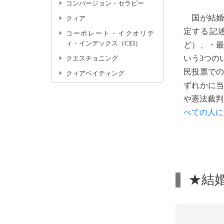
コンバージョン・セラピー
国が結婚
クィア
定する記
コーポレート・イクオリテ
ィ・インデックス（CEI）
ど）、・
いう3つの
クエスチョニング
民投票で
クィアベイティング
ずれかに
や憲法裁判
べての人に
★結