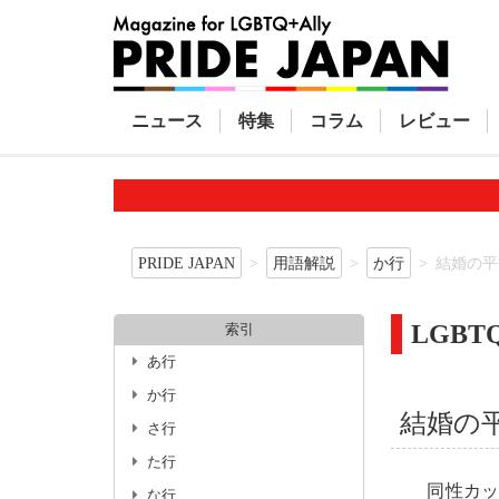
ニュース
特集
コラム
レビュー
PRIDE JAPAN
用語解説
か行
結婚の平
LGB
索引
あ行
か行
結婚の
さ行
た行
同性カップ
な行