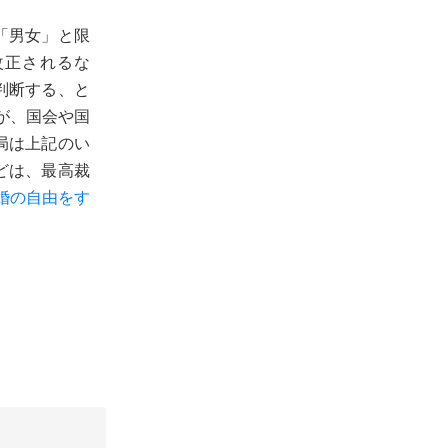
「男女」と限
改正されるな
判断する、と
が、国会や国
局は上記のい
どは、最高裁
婚の自由をす