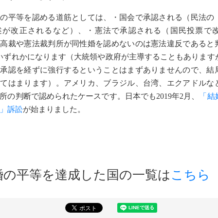
の平等を認める道筋としては、・国会で承認される（民法の
述が改正されるなど）、・憲法で承認される（国民投票で
最高裁や憲法裁判所が同性婚を認めないのは憲法違反であると
いずれかになります（大統領や政府が主導することもあります
の承認を経ずに強行するということはまずありませんので、結
当てはまります）。アメリカ、ブラジル、台湾、エクアドルな
所の判断で認められたケースです。日本でも2019年2月、
「結
」訴訟
が始まりました。
婚の平等を達成した国の一覧は
こちら