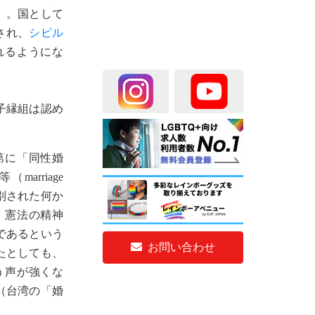
）。国として
され、
シビル
れるようにな
子縁組は認め
第に「同性婚
（marriage
区別された何か
、憲法の精神
であるという
お問い合わせ
たとしても、
う声が強くな
（台湾の「婚