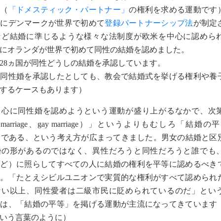
た（
「ドメスティック・パートナー」
の権利を求める運動です
9年にデンマークが世界で初めて
登録パートナーシップ法
が制定
など結婚に準じるような様々な法制度が欧米を中心に認めら
0年にオランダが世界で初めて同性の結婚を認めました。
8ヵ国が同性どうしの結婚を承認しています。
が同性婚を承認したとしても、教会で結婚式を挙げる権利や養
するケースもあります）
心に同性婚を認めようという運動が盛り上がるなかで、次
ex marriage、gay marriage）」というよりもむしろ「結婚の平等
ity）」である、という考え方が広まってきました。男女の結婚と
婚の形があるのではなく、異性だろうと同性だろうと誰でも
など）に照らしてすべての人に結婚の権利を平等に認めるべき
す。「たとえシビルユニオンで実質的な権利がすべて認められ
ない以上、同性愛者は二級市民に貶められているのだ」とい
では、「結婚の平等」を掲げる運動が主流になってきています
いう言葉のように）