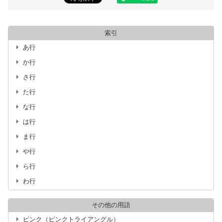
索引
あ行
か行
さ行
た行
な行
は行
ま行
や行
ら行
わ行
その他の用語
ピンク（ピンクトライアングル）