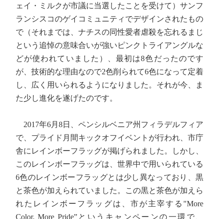
ェイ・ミルクが市議に当選したことを受けて）サンフ
ランシスコのゲイコミュニティでデザインされたもの
で（それまでは、ナチスの同性愛者虐殺を忘れるまじ
という追悼の意味合いが強いピンクトライアングルな
どが使われていました）、最初は8色だったのです
が、技術的な理由なので2色削られて6色になって定着
し、広く用いられるようになりました。それが今、ま
た少し進化を遂げたのです。
2017年6月8日、ペンシルベニア州フィラデルフィア
で、プライド月間キックオフイベントが行われ、市庁
舎にレインボーフラッグが掲げられました。しかし、
このレインボーフラッグは、世界中で用いられている
6色のレインボーフラッグとは少し異なっており、黒
と茶色が加えられていました。この黒と茶色が加えら
れたレインボーフラッグは、市が主宰する"More
Color, More Pride”というキャンペーンの一環で、