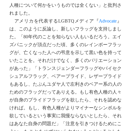
人種について何かをいうものでは全くない」と批判さ
れました。
アメリカを代表するLGBTQメディア『
Advocate
』
は、このように反論し、新しいフラッグを支持しまし
た。「80年代のことを知らない人もいるだろう。エイ
ズパニックが頂点だった頃、多くのレインボーフラッ
グが、亡くなった人への弔意を示して黒い色を持って
いたことを。それだけでなく、多くのバリエーション
があった」「トランスジェンダーフラッグやバイセク
シュアルフラッグ、ベアープライド、レザープライド
もあるし、たぶんユダヤ人で左利きのベアー系の人の
ためのフラッグだってありえる。もし有色人種の人々
が自身のプライドフラッグを欲したら、それを認めな
ければ。もし、有色人種がよりマイナーなシンボルを
欲しているという事実に我慢ならないとしたら、それ
はあなた自身の問題だ」「注意を引きつけるためにこ