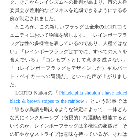
ク、そこからレイシズムへの批判が高まり、市の人権
委員会が差別的なビジネスを処罰できるようにする条
例が制定されました。
ところが、この新しいフラッグは全米のLGBTコミ
ュニティにおいて物議を醸します。「レインボーフラ
ッグは性の多様性を表しているのであり、人種ではな
い」「レインボーフラッグはすでに、すべての人々を
含んでいる」「コンセプトとして意味を成さない」
「（レインボーフラッグをデザインした）ギルバー
ト・ベイカーへの冒涜だ」といった声が上がりまし
た。
LGBTQ Nationの「
Philadelphia shouldn’t have added
black & brown stripes to the rainbow
」という記事では
「誰もが異議を唱えるような決定によって、一体どん
な真にインクルーシブ（包摂的）な運動が機能すると
いうのか。レインボーフラッグは多様性の象徴だ。そ
の鮮やかなストライプは意味を持っているが、それは