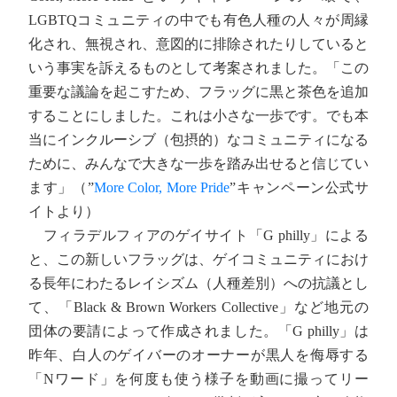
LGBTQコミュニティの中でも有色人種の人々が周縁
化され、無視され、意図的に排除されたりしていると
いう事実を訴えるものとして考案されました。「この
重要な議論を起こすため、フラッグに黒と茶色を追加
することにしました。これは小さな一歩です。でも本
当にインクルーシブ（包摂的）なコミュニティになる
ために、みんなで大きな一歩を踏み出せると信じてい
ます」（”
More Color, More Pride
”キャンペーン公式サ
イトより）
フィラデルフィアのゲイサイト「G philly」による
と、この新しいフラッグは、ゲイコミュニティにおけ
る長年にわたるレイシズム（人種差別）への抗議とし
て、「Black & Brown Workers Collective」など地元の
団体の要請によって作成されました。「G philly」は
昨年、白人のゲイバーのオーナーが黒人を侮辱する
「Nワード」を何度も使う様子を動画に撮ってリー