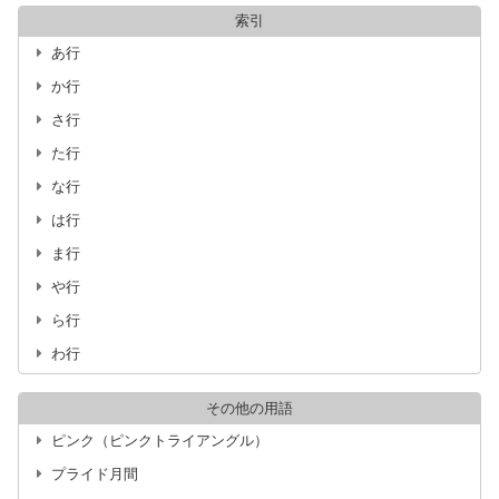
索引
あ行
か行
さ行
た行
な行
は行
ま行
や行
ら行
わ行
その他の用語
ピンク（ピンクトライアングル）
プライド月間