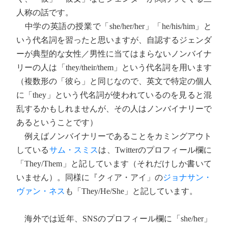
人称の話です。
中学の英語の授業で「she/her/her」「he/his/him」と
いう代名詞を習ったと思いますが、自認するジェンダ
ーが典型的な女性／男性に当てはまらないノンバイナ
リーの人は「they/their/them」という代名詞を用います
（複数形の「彼ら」と同じなので、英文で特定の個人
に「they」という代名詞が使われているのを見ると混
乱するかもしれませんが、その人はノンバイナリーで
あるということです）
例えばノンバイナリーであることをカミングアウト
している
サム・スミス
は、Twitterのプロフィール欄に
「They/Them」と記しています（それだけしか書いて
いません）。同様に『クィア・アイ」の
ジョナサン・
ヴァン・ネス
も「They/He/She」と記しています。
海外では近年、SNSのプロフィール欄に「she/her」